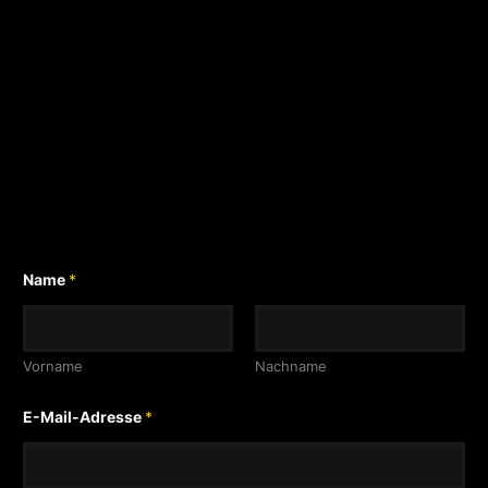
Name
*
Vorname
Nachname
N
E-Mail-Adresse
*
a
c
h
r